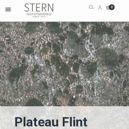
0

Plateau Flint