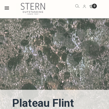
0

Plateau Flint